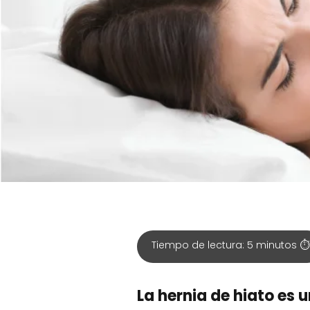
Tiempo de lectura:
5
minutos ⏱️
La hernia de hiato es 