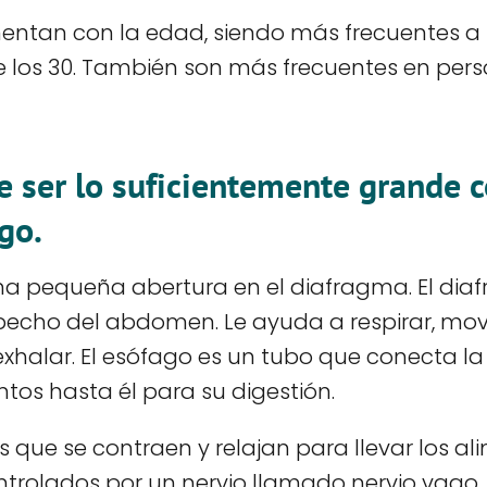
entan con la edad, siendo más frecuentes a p
e los 30. También son más frecuentes en per
le ser lo suficientemente grande 
go.
na pequeña abertura en el diafragma. El dia
pecho del abdomen. Le ayuda a respirar, mov
l exhalar. El esófago es un tubo que conecta 
tos hasta él para su digestión.
s que se contraen y relajan para llevar los a
trolados por un nervio llamado nervio vago.